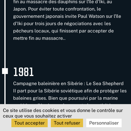
fin au massacre des dauphins sur l'île d'Iki, au
Japon. Pour éviter toute confrontation, le
gouvernement japonais invite Paul Watson sur l'île
d'Iki pour trois jours de négociations avec les
pêcheurs locaux, qui finissent par accepter de
mettre fin au massacre..
1981
Campagne baleinière en Sibérie : Le Sea Shepherd
II part pour la Sibérie soviétique afin de protéger les
baleines grises. Bien que poursuivi par la marine
soviétique, l'équipage documente les activités
Ce site utilise des cookies et vous donne le contrôle sur
baleinières illégales au large des côtes sibériennes
ceux que vous souhaitez activer
et transmet les preuves au Congrès américain et à
Tout accepter
Tout refuser
Personnaliser
la Commission Baleinière Internationale ( CBI).