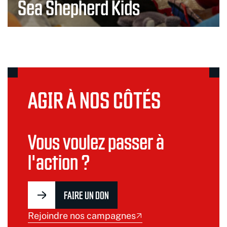
Sea Shepherd Kids
AGIR À NOS CÔTÉS
Vous voulez passer à
l'action ?
FAIRE UN DON
Rejoindre nos campagnes