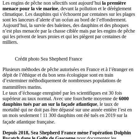
Les engins de pêche non sélectifs sont aujourd’hui
la première
menace pour la vie marine
, devant la pollution et le dérèglement
climatique. Les dauphins qui s’échouent par centaines sur les plages
sont les lanceurs d’alerte d’un océan au bord de l’effondrement.
Aujourd’hui, la survie des baleines, des dauphins et des phoques
n’est plus menacée par la chasse ciblée mais par les engins de pêche
qui les privent de leurs proies et qui les piègent par centaines de
milliers.
Crédit photo Sea Shepherd France
Plusieurs méthodes de pêche autorisées en France et à l’étranger en
dépit de l’éthique et du bon sens écologique sont en train
d’exterminer méthodiquement de nombreuses populations de
mammifères marins.
Le taux d’échouage enregistré par les scientifiques est 30 fois
supérieur au taux normal. Avec une fourchette moyenne de
6000
dauphins tués par an sur la façade atlantique
, le taux de
mortalité qui ne doit pas être dépassé sur une année entière l’est en
un mois seulement ! 11 300 dauphins ont été tués en 2019 sur la
façade atlantique française.
Depuis 2018, Sea Shepherd France mène l’opération Dolphin
Bycatch dans le Golfe de Gascogne
pour documenter les