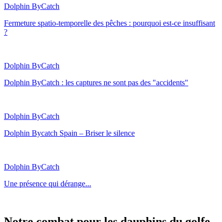
Dolphin ByCatch
Fermeture spatio-temporelle des pêches : pourquoi est-ce insuffisant
?
Dolphin ByCatch
Dolphin ByCatch : les captures ne sont pas des "accidents"
Dolphin ByCatch
Dolphin Bycatch Spain – Briser le silence
Dolphin ByCatch
Une présence qui dérange...
Notre combat pour les dauphins du golfe