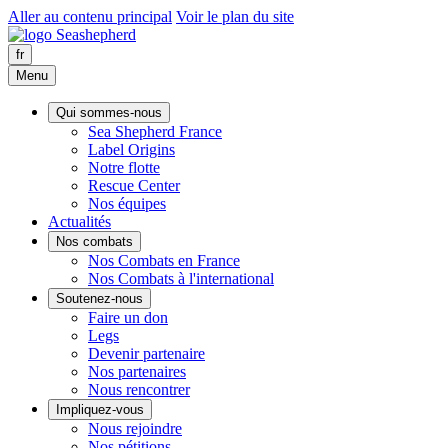
Aller au contenu principal
Voir le plan du site
fr
Menu
Qui sommes-nous
Sea Shepherd France
Label Origins
Notre flotte
Rescue Center
Nos équipes
Actualités
Nos combats
Nos Combats en France
Nos Combats à l'international
Soutenez-nous
Faire un don
Legs
Devenir partenaire
Nos partenaires
Nous rencontrer
Impliquez-vous
Nous rejoindre
Nos pétitions