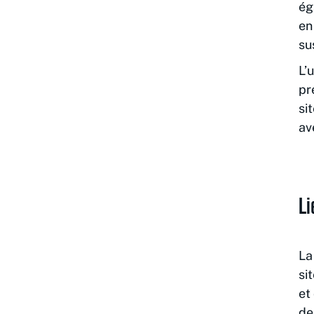
ég
en
su
L’
pr
si
av
Li
La
si
et
de