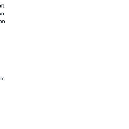
ît,
on
ion
de