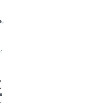
fs
er
u
s
de
u