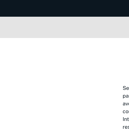
Se
pa
av
co
In
re