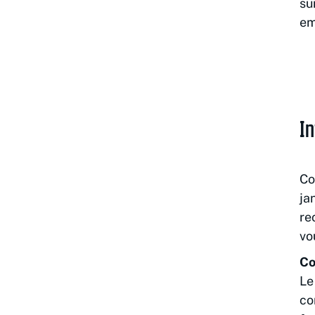
su
em
In
Co
ja
re
vo
Co
Le
co