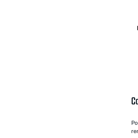
C
Po
re