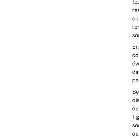
fo
re
en
l’
so
En
co
év
di
pa
Se
di
de
fi
so
qu