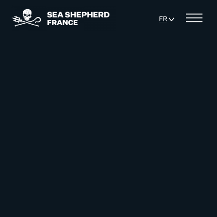
FR
Menu
ES