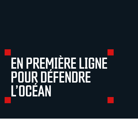
EN PREMIÈRE LIGNE
POUR DÉFENDRE
L’OCÉAN
SEA SHEPHERD FRANCE
FAIRE UN DON