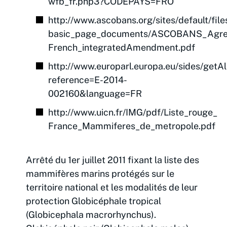
wfb_fr.php3?CODEPAYS=FRO
http://www.ascobans.org/sites/default/file
basic_page_documents/ASCOBANS_Agre
French_integratedAmendment.pdf
http://www.europarl.europa.eu/sides/getA
reference=E-2014-
002160&language=FR
http://www.uicn.fr/IMG/pdf/Liste_rouge_
France_Mammiferes_de_metropole.pdf
Arrêté du 1er juillet 2011 fixant la liste des
mammifères marins protégés sur le
territoire national et les modalités de leur
protection Globicéphale tropical
(Globicephala macrorhynchus).