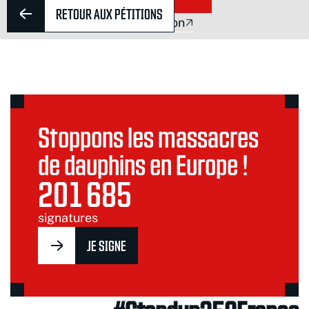
RETOUR AUX PÉTITIONS
Faire un don
Stoppons les massacres
de dauphins en Europe !
201 685
signatures
JE SIGNE