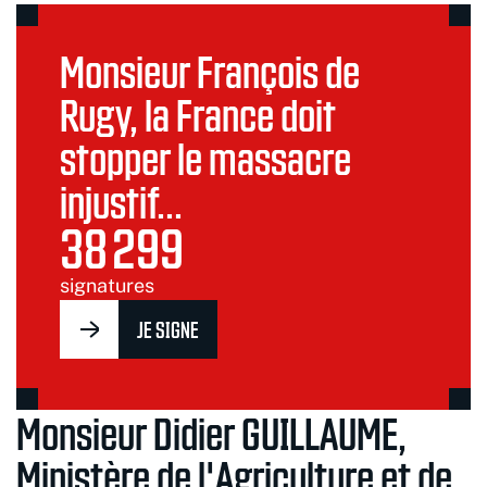
Monsieur François de
Rugy, la France doit
stopper le massacre
injustif…
38 299
signatures
JE SIGNE
Monsieur Didier GUILLAUME,
Ministère de l'Agriculture et de