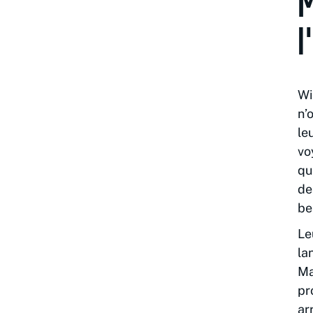
M
l
Wi
n’
le
vo
qu
de
be
Le
la
Ma
pr
ar