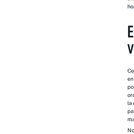
ho
E
v
Ce
en
po
or
la
pa
ma
No