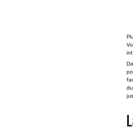
Pl
Vo
in
Da
po
fa
du
ju
L