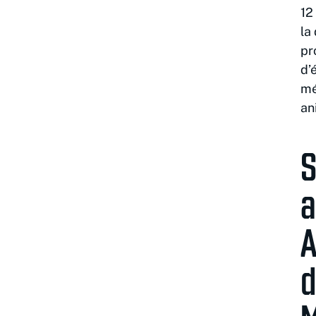
12
la
pr
d’
mé
an
S
a
A
d