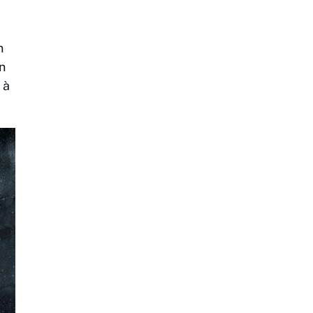
n
en
 à