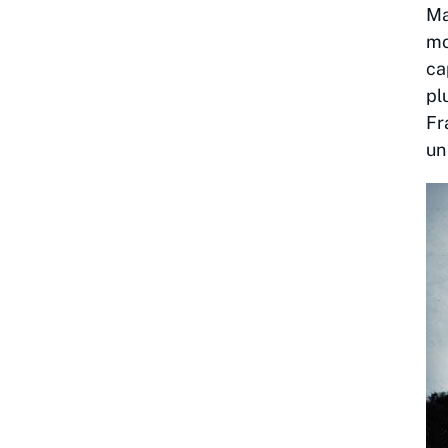
Ma
mo
ca
pl
Fr
un