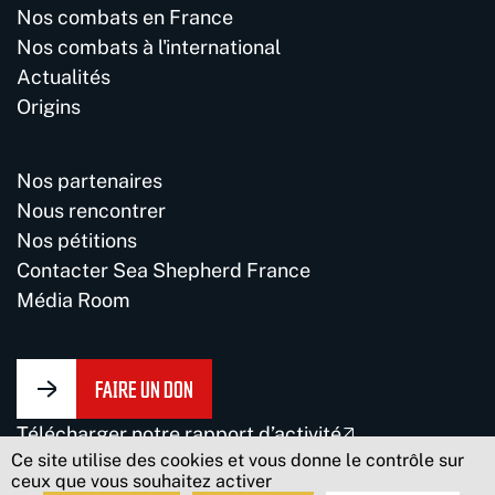
Nos combats en France
Nos combats à l'international
Actualités
Origins
Nos partenaires
Nous rencontrer
Nos pétitions
Contacter Sea Shepherd France
Média Room
FAIRE UN DON
Télécharger notre rapport d’activité
Ce site utilise des cookies et vous donne le contrôle sur
Mentions légales
Politique de confidentialité
Plan du site
ceux que vous souhaitez activer
Made by Super©olor