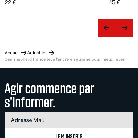
22 €
45 €
Accueil
Actualités
sea shepherd france lève l’ancre en guyane pour mieux revenir
Agir commence par
s’informer.
JE M’INSCRIS