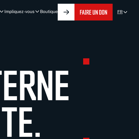
FAIRE UN DON
Impliquez-vous
Boutique
FR
TERNE
TE.