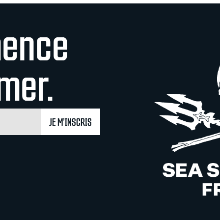
mence
rmer.
JE M’INSCRIS