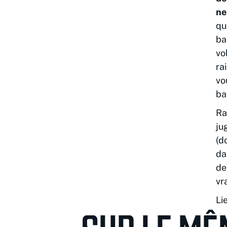
ne
qu
ba
vo
ra
vo
ba
Ra
ju
(d
da
de
vr
Li