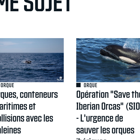
ME SUJET
ORQUE
ORQUE
rques, conteneurs
Opération "Save th
aritimes et
Iberian Orcas" (SI
llisions avec les
- L'urgence de
aleines
sauver les orques