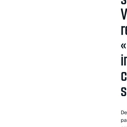
V
r
«
i
c
s
De
pa