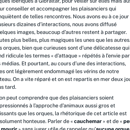
ques ibériques à Gibraltar, pour veiller sur elles mais au
ur conseiller et accompagner les plaisanciers qui
inquiètent de telles rencontres. Nous avons eu à ce jour
usieurs dizaines d’interactions, nous avons diffusé
elques images, beaucoup d’autres restent à partager.
utes plus belles, plus magiques les unes que les autres
s orques, bien que curieuses sont d’une délicatesse qui
nd ridicule les termes « d’attaque » répétés à l’envie par
s médias. Et pourtant, au cours d’une des interactions,
les ont légèrement endommagé les vérins de notre
teau. On a vite réparé et on est repartis en mer deux jo
us tard.
 on peut comprendre que des plaisanciers soient
pressionnés à l’approche d’animaux aussi gros et
issants que les orques, la rhétorique de cet article est
solument honteuse. Parler de «
cauchemar
» et de «
pe
 mourir
» sans juger utile de rappeler qu’
aucune orque