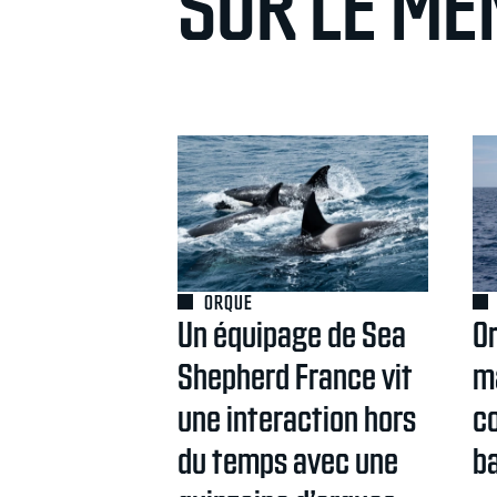
SUR LE MÊ
ORQUE
Un équipage de Sea
O
Shepherd France vit
m
une interaction hors
co
du temps avec une
b