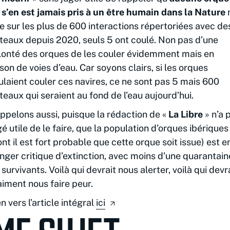
 s’en est jamais pris à un être humain dans la Nature
n
e sur les plus de 600 interactions répertoriées avec de
teaux depuis 2020, seuls 5 ont coulé. Non pas d’une
lonté des orques de les couler évidemment mais en
ison de voies d’eau. Car soyons clairs, si les orques
ulaient couler ces navires, ce ne sont pas 5 mais 600
teaux qui seraient au fond de l’eau aujourd’hui.
ppelons aussi, puisque la rédaction de «
La Libre
» n’a 
gé utile de le faire, que la population d’orques ibériques
ont il est fort probable que cette orque soit issue) est e
nger critique d’extinction, avec moins d’une quarantain
 survivants. Voilà qui devrait nous alerter, voilà qui devr
aiment nous faire peur.
en vers l’article intégral
ici