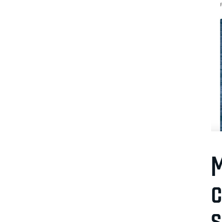
M
c
s