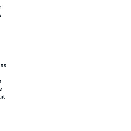
i
s
pas
n
e
ait