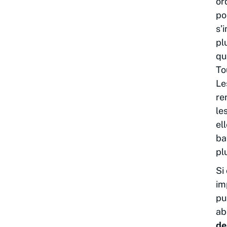
or
po
s’
pl
qu
To
Le
re
le
el
ba
pl
Si
im
pu
ab
de