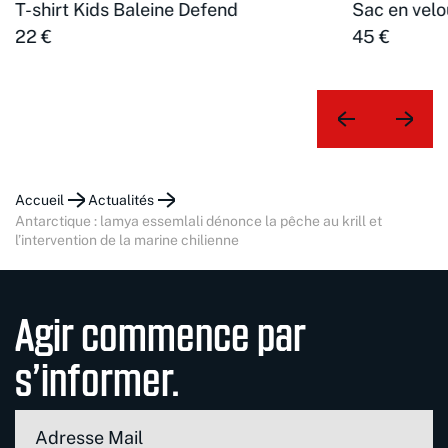
T-shirt Kids Baleine Defend
Sac en velo
22 €
45 €
Accueil
Actualités
antarctique : lamya essemlali dénonce la pêche au krill et
l’intervention de la marine chilienne
Agir commence par
s’informer.