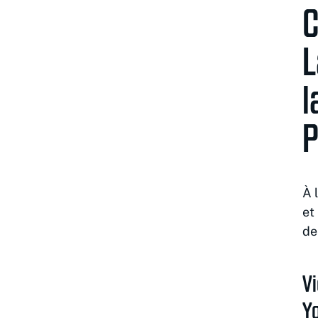
C
L
l
P
À 
et
de
Vi
Yo