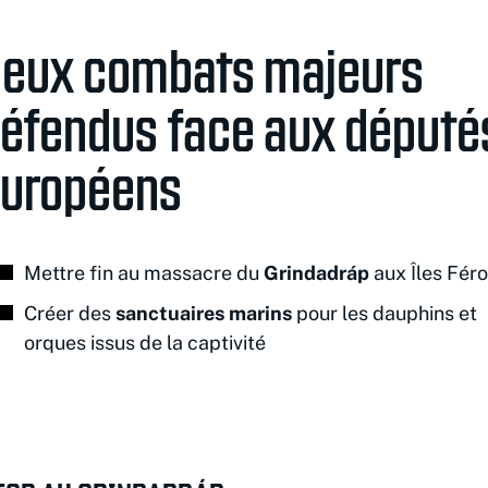
eux combats majeurs
éfendus face aux député
uropéens
Mettre fin au massacre du
Grindadráp
aux Îles Fér
Créer des
sanctuaires marins
pour les dauphins et
orques issus de la captivité