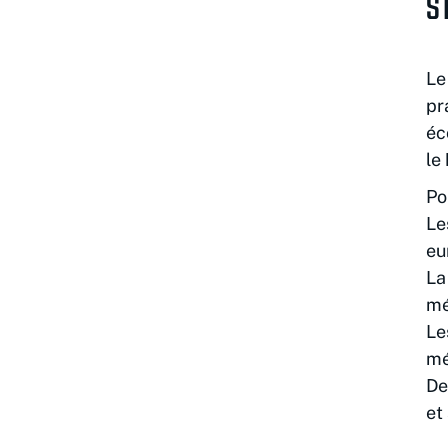
S
L
pr
éc
le
Po
Le
eu
L
mé
Le
mé
De
et