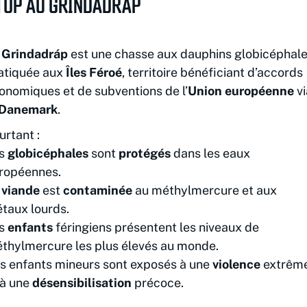
TOP AU GRINDADRÁP
e
Grindadráp
est une chasse aux dauphins globicéphal
atiquée aux
Îles Féroé
, territoire bénéficiant d’accords
onomiques et de subventions de l’
Union européenne
vi
Danemark
.
urtant :
s
globicéphales
sont
protégés
dans les eaux
ropéennes.
a
viande
est
contaminée
au méthylmercure et aux
taux lourds.
s
enfants
féringiens présentent les niveaux de
thylmercure les plus élevés au monde.
s enfants mineurs sont exposés à une
violence
extrêm
 à une
désensibilisation
précoce.