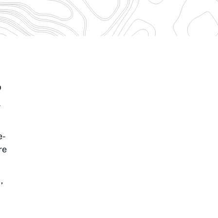
p
-
e-
re
,