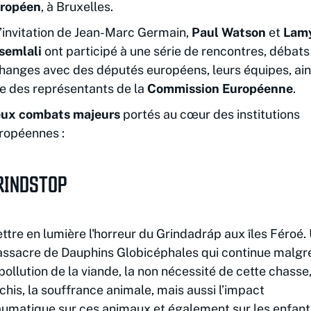
ropéen
, à Bruxelles.
l’invitation de Jean-Marc Germain,
Paul Watson
et
Lam
semlali
ont participé à une série de rencontres, débats
hanges avec des députés européens, leurs équipes, ain
e des représentants de la
Commission Européenne
.
ux combats majeurs
portés au cœur des institutions
ropéennes :
RINDSTOP
ttre en lumière l'horreur du Grindadráp aux îles Féroé.
ssacre de Dauphins Globicéphales qui continue malgr
 pollution de la viande, la non nécessité de cette chasse,
chis, la souffrance animale, mais aussi l’impact
aumatique sur ces animaux et également sur les enfant