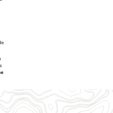
de
e
s
ne