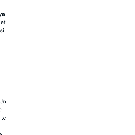
ya
 et
si
 Un
é
 le
s