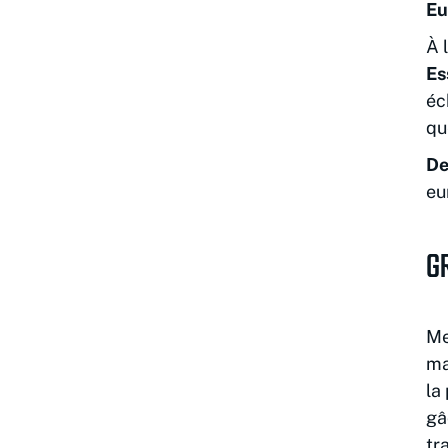
Eu
À 
Es
éc
qu
De
eu
G
Me
ma
la
gâ
tr