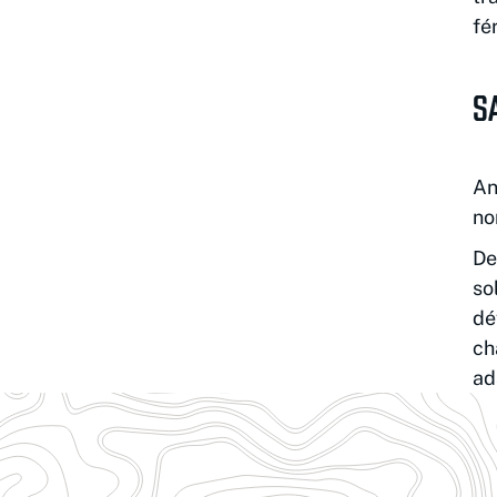
fé
S
An
no
De
so
dé
ch
ad